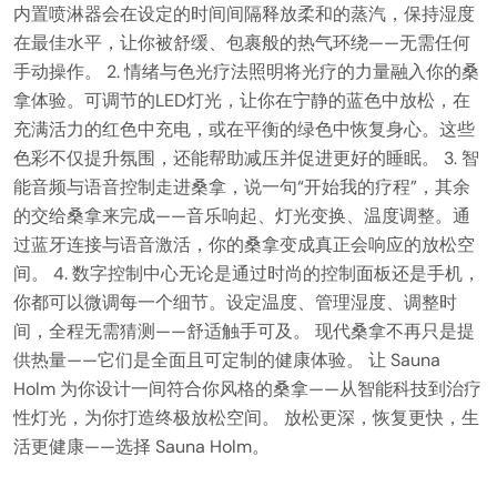
内置喷淋器会在设定的时间间隔释放柔和的蒸汽，保持湿度
在最佳水平，让你被舒缓、包裹般的热气环绕——无需任何
手动操作。 2. 情绪与色光疗法照明将光疗的力量融入你的桑
拿体验。可调节的LED灯光，让你在宁静的蓝色中放松，在
充满活力的红色中充电，或在平衡的绿色中恢复身心。这些
色彩不仅提升氛围，还能帮助减压并促进更好的睡眠。 3. 智
能音频与语音控制走进桑拿，说一句“开始我的疗程”，其余
的交给桑拿来完成——音乐响起、灯光变换、温度调整。通
过蓝牙连接与语音激活，你的桑拿变成真正会响应的放松空
间。 4. 数字控制中心无论是通过时尚的控制面板还是手机，
你都可以微调每一个细节。设定温度、管理湿度、调整时
间，全程无需猜测——舒适触手可及。 现代桑拿不再只是提
供热量——它们是全面且可定制的健康体验。 让 Sauna
Holm 为你设计一间符合你风格的桑拿——从智能科技到治疗
性灯光，为你打造终极放松空间。 放松更深，恢复更快，生
活更健康——选择 Sauna Holm。