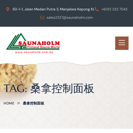
50-1-1, Jalan Medan Putra 3, Manjalara Kepong KL
+6012 232 7543
sales2327@saunaholm.com
TAG:
桑拿控制面板
HOME
桑拿控制面板