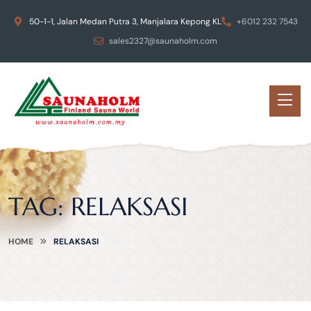
50-1-1, Jalan Medan Putra 3, Manjalara Kepong KL
+6012 232 7543
sales2327@saunaholm.com
TAG:
RELAKSASI
HOME
RELAKSASI