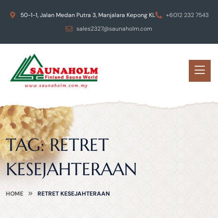
50-1-1, Jalan Medan Putra 3, Manjalara Kepong KL
+6012 232 7543
sales2327@saunaholm.com
TAG:
RETRET
KESEJAHTERAAN
HOME
RETRET KESEJAHTERAAN