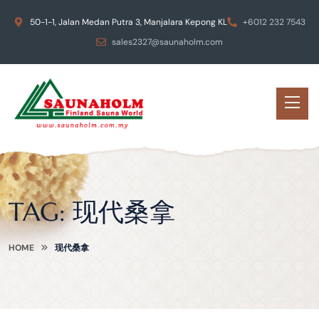
50-1-1, Jalan Medan Putra 3, Manjalara Kepong KL
+6012 232 7543
sales2327@saunaholm.com
TAG:
现代桑拿
HOME
现代桑拿