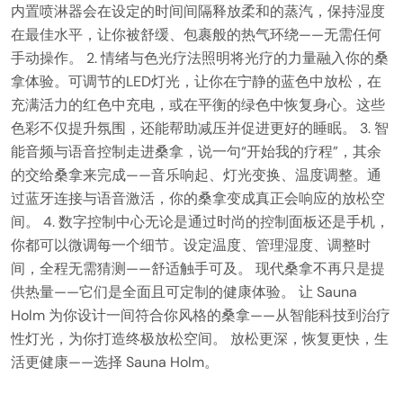
内置喷淋器会在设定的时间间隔释放柔和的蒸汽，保持湿度
在最佳水平，让你被舒缓、包裹般的热气环绕——无需任何
手动操作。 2. 情绪与色光疗法照明将光疗的力量融入你的桑
拿体验。可调节的LED灯光，让你在宁静的蓝色中放松，在
充满活力的红色中充电，或在平衡的绿色中恢复身心。这些
色彩不仅提升氛围，还能帮助减压并促进更好的睡眠。 3. 智
能音频与语音控制走进桑拿，说一句“开始我的疗程”，其余
的交给桑拿来完成——音乐响起、灯光变换、温度调整。通
过蓝牙连接与语音激活，你的桑拿变成真正会响应的放松空
间。 4. 数字控制中心无论是通过时尚的控制面板还是手机，
你都可以微调每一个细节。设定温度、管理湿度、调整时
间，全程无需猜测——舒适触手可及。 现代桑拿不再只是提
供热量——它们是全面且可定制的健康体验。 让 Sauna
Holm 为你设计一间符合你风格的桑拿——从智能科技到治疗
性灯光，为你打造终极放松空间。 放松更深，恢复更快，生
活更健康——选择 Sauna Holm。