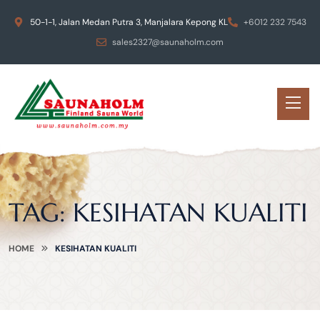
50-1-1, Jalan Medan Putra 3, Manjalara Kepong KL
+6012 232 7543
sales2327@saunaholm.com
TAG:
KESIHATAN KUALITI
HOME
KESIHATAN KUALITI