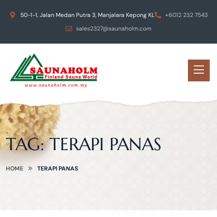
50-1-1, Jalan Medan Putra 3, Manjalara Kepong KL
+6012 232 7543
sales2327@saunaholm.com
TAG:
TERAPI PANAS
HOME
TERAPI PANAS