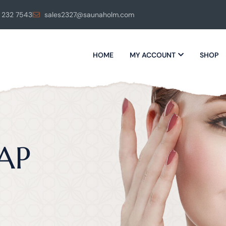
 232 7543
sales2327@saunaholm.com
HOME
MY ACCOUNT
SHOP
AP