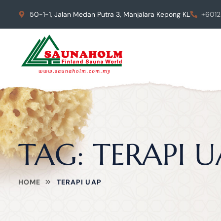
50-1-1, Jalan Medan Putra 3, Manjalara Kepong KL
+6012
TAG:
TERAPI U
HOME
TERAPI UAP