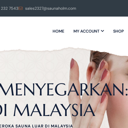
 232 7543
sales2327@saunaholm.com
HOME
MY ACCOUNT
SHOP
 MENYEGARKAN
I MALAYSIA
ROKA SAUNA LUAR DI MALAYSIA