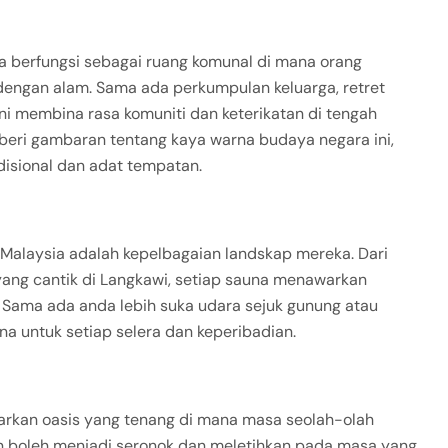
ia berfungsi sebagai ruang komunal di mana orang
dengan alam. Sama ada perkumpulan keluarga, retret
ini membina rasa komuniti dan keterikatan di tengah
beri gambaran tentang kaya warna budaya negara ini,
sional dan adat tempatan.
i Malaysia adalah kepelbagaian landskap mereka. Dari
yang cantik di Langkawi, setiap sauna menawarkan
 Sama ada anda lebih suka udara sejuk gunung atau
 untuk setiap selera dan keperibadian.
arkan oasis yang tenang di mana masa seolah-olah
an boleh menjadi seronok dan meletihkan pada masa yang