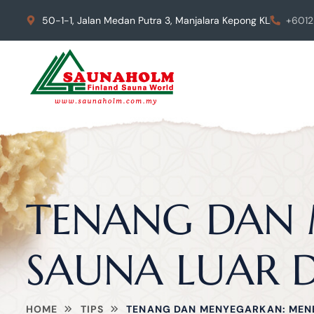
50-1-1, Jalan Medan Putra 3, Manjalara Kepong KL
+6012
TENANG DAN
SAUNA LUAR D
HOME
TIPS
TENANG DAN MENYEGARKAN: MENE