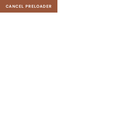
CANCEL PRELOADER
50-1-1, Jalan Medan Putra 3, Manjalara Kepong KL
+6012
TAG:
TERAPIRE
HOME
TERAPIRELAKSASI