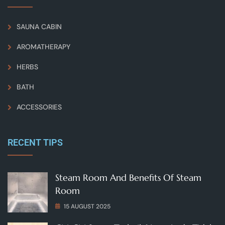
SAUNA CABIN
AROMATHERAPY
HERBS
BATH
ACCESSORIES
RECENT TIPS
Steam Room And Benefits Of Steam
Room
15 AUGUST 2025