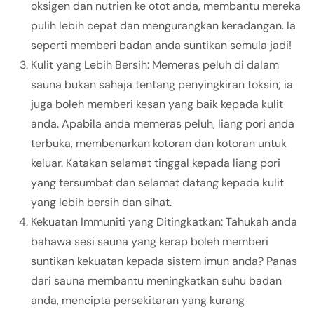
oksigen dan nutrien ke otot anda, membantu mereka
pulih lebih cepat dan mengurangkan keradangan. Ia
seperti memberi badan anda suntikan semula jadi!
Kulit yang Lebih Bersih: Memeras peluh di dalam
sauna bukan sahaja tentang penyingkiran toksin; ia
juga boleh memberi kesan yang baik kepada kulit
anda. Apabila anda memeras peluh, liang pori anda
terbuka, membenarkan kotoran dan kotoran untuk
keluar. Katakan selamat tinggal kepada liang pori
yang tersumbat dan selamat datang kepada kulit
yang lebih bersih dan sihat.
Kekuatan Immuniti yang Ditingkatkan: Tahukah anda
bahawa sesi sauna yang kerap boleh memberi
suntikan kekuatan kepada sistem imun anda? Panas
dari sauna membantu meningkatkan suhu badan
anda, mencipta persekitaran yang kurang