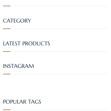
CATEGORY
LATEST PRODUCTS
INSTAGRAM
POPULAR TAGS